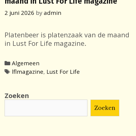
maand in Lust For Life magazine
2 juni 2026
by
admin
Platenbeer is platenzaak van de maand
in Lust For Life magazine.
Categories
Algemeen
Tags
lflmagazine
,
Lust For Life
Zoeken
Zoeken