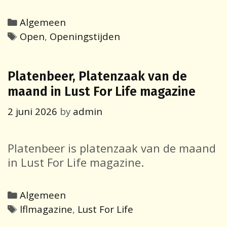
Categories
Algemeen
Tags
Open
,
Openingstijden
Platenbeer, Platenzaak van de
maand in Lust For Life magazine
2 juni 2026
by
admin
Platenbeer is platenzaak van de maand
in Lust For Life magazine.
Categories
Algemeen
Tags
lflmagazine
,
Lust For Life