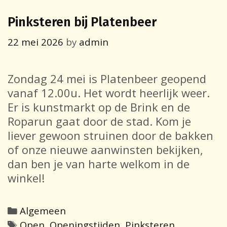
Pinksteren bij Platenbeer
22 mei 2026
by
admin
Zondag 24 mei is Platenbeer geopend
vanaf 12.00u. Het wordt heerlijk weer.
Er is kunstmarkt op de Brink en de
Roparun gaat door de stad. Kom je
liever gewoon struinen door de bakken
of onze nieuwe aanwinsten bekijken,
dan ben je van harte welkom in de
winkel!
Categories
Algemeen
Tags
Open
,
Openingstijden
,
Pinksteren