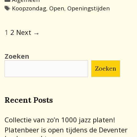
Tags
Koopzondag
,
Open
,
Openingstijden
Post
1
2
Next →
navigation
Zoeken
Zoeken
Recent Posts
Collectie van zo’n 1000 jazz platen!
Platenbeer is open tijdens de Deventer