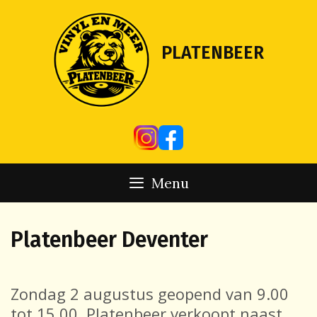
Skip
to
content
PLATENBEER
Menu
Platenbeer Deventer
Zondag 2 augustus geopend van 9.00
tot 15.00. Platenbeer verkoopt naast