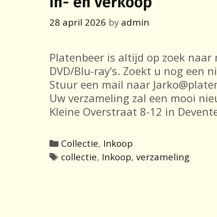
In- en verkoop
28 april 2026
by
admin
Platenbeer is altijd op zoek naar
DVD/Blu-ray’s. Zoekt u nog een n
Stuur een mail naar Jarko@plate
Uw verzameling zal een mooi nieu
Kleine Overstraat 8-12 in Devent
Categories
Collectie
,
Inkoop
Tags
collectie
,
Inkoop
,
verzameling