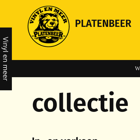
Skip
to
content
PLATENBEER
Vinyl en meer
W
collectie