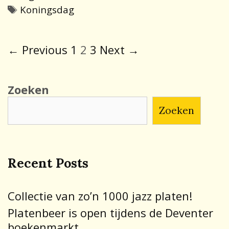
Tags
Koningsdag
Post
← Previous
1
2
3
Next →
navigation
Zoeken
Zoeken
Recent Posts
Collectie van zo’n 1000 jazz platen!
Platenbeer is open tijdens de Deventer
boekenmarkt