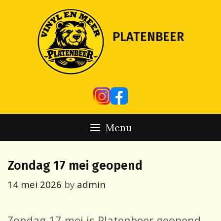
Skip
to
content
PLATENBEER
Menu
Zondag 17 mei geopend
14 mei 2026
by
admin
Zondag 17 mei is Platenbeer geopend