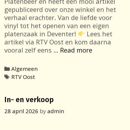
Platenbeer en heeft een mooi artikel
gepubliceerd over onze winkel en het
verhaal erachter. Van de liefde voor
vinyl tot het openen van een eigen
platenzaak in Deventer!
Lees het
artikel via RTV Oost en kom daarna
Platenbeer
vooral zelf eens …
Read more
op
RTV
Categories
Algemeen
Oost
Tags
RTV Oost
In- en verkoop
28 april 2026
by
admin