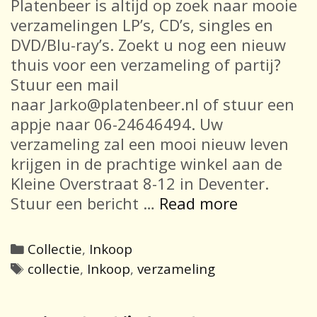
Platenbeer is altijd op zoek naar mooie
verzamelingen LP’s, CD’s, singles en
DVD/Blu-ray’s. Zoekt u nog een nieuw
thuis voor een verzameling of partij?
Stuur een mail
naar Jarko@platenbeer.nl of stuur een
appje naar 06-24646494. Uw
verzameling zal een mooi nieuw leven
krijgen in de prachtige winkel aan de
Kleine Overstraat 8-12 in Deventer.
In-
Stuur een bericht …
Read more
en
verkoop
Categories
Collectie
,
Inkoop
Tags
collectie
,
Inkoop
,
verzameling